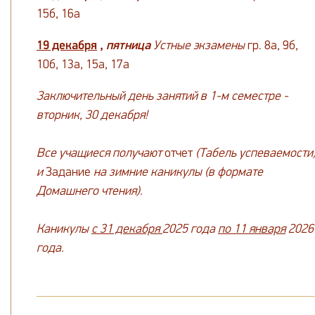
15б, 16а
19 декабря
,
пятница
Устные экзамены
гр. 8а, 9б,
10б, 13а, 15а, 17а
Заключительный день занятий в 1-м семестре -
вторник, 30 декабря!
Все учащиеся получают
отчет
(Табель успеваемости
и
Задание
на зимние каникулы (в формате
Домашнего чтения).
Каникулы
с 31 декабря
2025 года
по 11 января
2026
года.