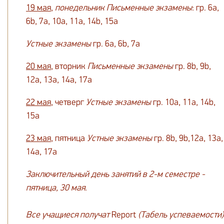
19 мая
,
понедельник
Письменные экзамены
: гр. 6а,
6b, 7a, 10a, 11a, 14b, 15a
Устные экзамены
гр. 6а, 6b, 7a
20 мая
, вторник
Письменные экзамены
гр. 8b, 9b,
12a, 13a, 14a, 17a
22 мая
, четверг
Устные экзамены
гр. 10a, 11a, 14b,
15a
23 мая
, пятница
Устные экзамены
гр. 8b, 9b,12a, 13a,
14a, 17a
Заключительный день занятий в 2-м семестре -
пятница, 30 мая.
Все учащиеся получат
Report
(
Табель успеваемости)