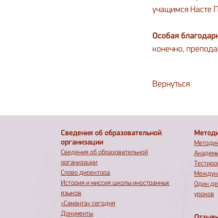
учащимся Насте П
Особая благодар
конечно, препода
Вернуться
Сведения об образовательной
Метод
организации
Методик
Сведения об образовательной
Академ
организации
Тестиро
Слово директора
Междуна
История и миссия школы иностранных
Один де
языков
уроков
«Саманта» сегодня
Документы
Отзыв