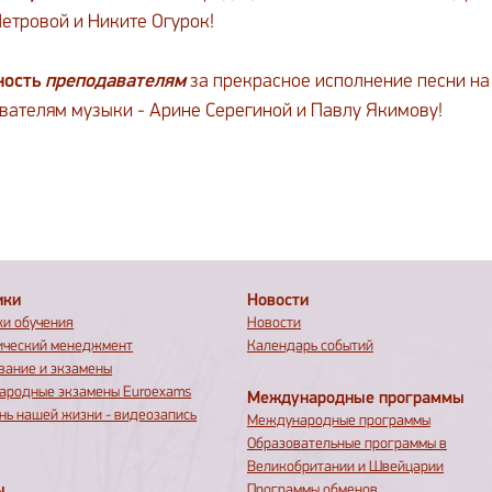
етровой и Никите Огурок!
ность
преподавателям
за прекрасное исполнение песни на 
вателям музыки - Арине Серегиной и Павлу Якимову!
ики
Новости
и обучения
Новости
ический менеджмент
Календарь событий
вание и экзамены
родные экзамены Euroexams
Международные программы
нь нашей жизни - видеозапись
Международные программы
Образовательные программы в
Великобритании и Швейцарии
ы
Программы обменов