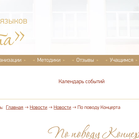
 языков
та»
ганизации
Методики
Отзывы
Учащимся
Календарь событий
ь:
Главная
→
Новости
→
Новости
→
По поводу Концерта
По поводу Конце